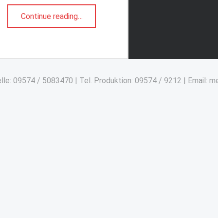
“Über uns”
Continue reading
…
lle: 09574 / 5083470 | Tel. Produktion: 09574 / 9212 | Email: 